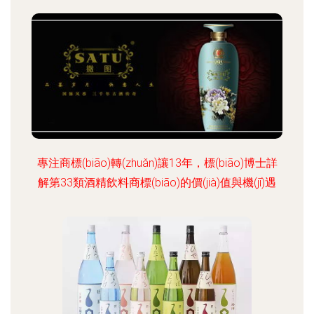
專注商標(biāo)轉(zhuǎn)讓13年，標(biāo)博士詳
解第33類酒精飲料商標(biāo)的價(jià)值與機(jī)遇