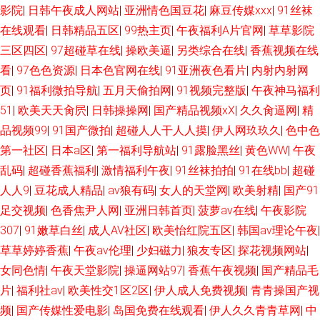
影院
|
日韩午夜成人网站
|
亚洲情色国豆花
|
麻豆传媒xxx
|
91丝袜
在线观看
|
日韩精品五区
|
99热主页
|
午夜福利A片官网
|
草草影院
三区四区
|
97超碰草在线
|
操欧美逼
|
另类综合在线
|
香蕉视频在线
看
|
97色色资源
|
日本色官网在线
|
91亚洲夜色看片
|
内射内射网
页
|
91福利微拍导航
|
五月天偷拍网
|
91视频完整版
|
午夜神马福利
51
|
欧美天天肏屄
|
日韩操操网
|
国产精品视频xⅩ
|
久久肏逼网
|
精
品视频99
|
91国产微拍
|
超碰人人干人人摸
|
伊人网玖玖久
|
色中色
第一社区
|
日本a区
|
第一福利导航站
|
91露脸黑丝
|
黄色WW
|
午夜
乱码
|
超碰香蕉福利
|
激情福利午夜
|
91丝袜拍拍
|
91在线bb
|
超碰
人人9
|
豆花成人精品
|
av狼有码
|
女人的天堂网
|
欧美射精
|
国产91
足交视频
|
色香焦尹人网
|
亚洲日韩首页
|
菠萝av在线
|
午夜影院
307
|
91嫩草白丝
|
成人AV社区
|
欧美怡红院五区
|
韩国av理论午夜
|
草草婷婷香蕉
|
午夜av伦理
|
少妇磁力
|
狼友专区
|
探花视频网站
|
女同色情
|
午夜天堂影院
|
操逼网站97
|
香蕉午夜视频
|
国产精品毛
片
|
福利社av
|
欧美性交1区2区
|
伊人成人免费视频
|
青青操国产视
频
|
国产传媒性爱电影
|
岛国免费在线观看
|
伊人久久青青草网
|
中