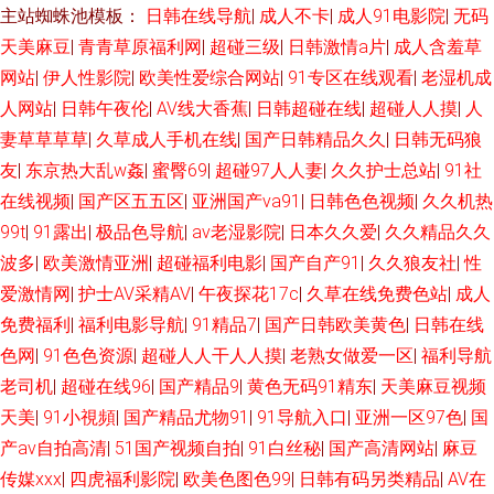
主站蜘蛛池模板：
日韩在线导航
|
成人不卡
|
成人91电影院
|
无码
99瑟瑟鲁 在线观看成人 另类操逼网 亚洲av含羞草 91韩剧网tv 伊人大香蕉
天美麻豆
|
青青草原福利网
|
超碰三级
|
日韩激情a片
|
成人含羞草
123 欧美日韩av 白浆国产91 黄色A级 美女内射白浆 尤物天天干 超碰日本成
网站
|
伊人性影院
|
欧美性爱综合网站
|
91专区在线观看
|
老湿机成
人网站
|
日韩午夜伦
|
AV线大香蕉
|
日韩超碰在线
|
超碰人人摸
|
人
人 91在线视频视频 四虎色影音 成人大香蕉电影 99热超碰国产 三级全黄网站
妻草草草草
|
久草成人手机在线
|
国产日韩精品久久
|
日韩无码狼
友
|
东京热大乱w姦
|
蜜臀69
|
超碰97人人妻
|
久久护士总站
|
91社
版 国产欧美二 九九色色电器 www乱伦con 国产九一 欧美日韩操逼A 久草狼
在线视频
|
国产区五五区
|
亚洲国产va91
|
日韩色色视频
|
久久机热
99t
|
91露出
|
极品色导航
|
av老湿影院
|
日本久久爱
|
久久精品久久
友 91探花在线观 日韩欧美大B 麻豆乱一区 含羞草A片 TS伪娘在线 91破处视
波多
|
欧美激情亚洲
|
超碰福利电影
|
国产自产91
|
久久狼友社
|
性
爱激情网
|
护士AV采精AV
|
午夜探花17c
|
久草在线免费色站
|
成人
频 97激情网站 老司机操逼 黑料老湿机 老司机影音先锋 韩国三A91片 人人操
免费福利
|
福利电影导航
|
91精品7
|
国产日韩欧美黄色
|
日韩在线
超 91ts紫苑 99有免费精品 豆花avcom 九一福利导航 变态另类第7页 成人草
色网
|
91色色资源
|
超碰人人干人人摸
|
老熟女做爱一区
|
福利导航
老司机
|
超碰在线96
|
国产精品9
|
黄色无码91精东
|
天美麻豆视频
www www爆插欧洲 草逼小电影 欧美人zozo特 国产欧美日韩另类 四虎激情
天美
|
91小視頻
|
国产精品尤物91
|
91导航入口
|
亚洲一区97色
|
国
产av自拍高清
|
51国产视频自拍
|
91白丝秘
|
国产高清网站
|
麻豆
人妖丝袜脚 免费视频福利导航 欧美综合逼 三级片网av 国产男女啪啪视频 国
传媒xxx
|
四虎福利影院
|
欧美色图色99
|
日韩有码另类精品
|
AV在