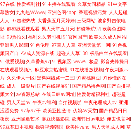
97在线
|
性爱福利社
|
91主播在线观看
|
久草女同精品
|
91中文字
阴在线看 肏屄色网 五月天丁香社区 精品国产一二三 超碰在人 欧美日韩七区
幕熟女
|
九九热WWww
|
亚洲色图4app
|
香蕉视频污黄
|
人人起碰
人人
|
97超碰热线
|
大香蕉五月天婷婷
|
三级网站
|
波多野吉依电
极品影视国产精品 浮力草草屁屁影视
影
|
超碰线看视观看
|
男人天堂五月天
|
超碰导航97
|
欧美色图网
址
|
99热拍久
|
福利久久老司机
|
91官网国产
|
欧美久久成人网站
|
亚洲男人影院
|
91色伦理
|
97草人人草
|
亚洲天堂第一网
|
91色视
频国产自
|
AV成人资源在线
|
超碰人人草108
|
极品白丝在线观看
|
91做爱视频
|
久草香蕉97
|
91视频区
|
www91极品
|
影音先锋操日
|
在线观看视频污
|
麻豆东京热蜜桃
|
91在线播放视频
|
午夜刺激av
片
|
久久伊人一区
|
黑料网线路一二三
|
91蜜桃麻豆
|
91你懂的在
线
|
成人一级影片
|
国产在线视屏91
|
国产精品撸色网
|
国产自排视
频大全
|
av资源总站
|
在线日韩av网址
|
性爱射精福利社
|
超碰超
碰
|
男人天堂av
|
午夜av福利
|
自拍视频啪
|
午夜伦理成人av
|
亚洲
涩涩免费
|
97草97干
|
欧美亚性激情
|
伪娘AV天堂
|
国产精品日日
夜夜
|
亚洲操逼艺术
|
麻豆快播影院
|
欧洲韩日av电影
|
俺去也官网
|
99豆花日本视频
|
操碰视频韩国
|
欧美性vahd
|
男人天堂成人网
|
草