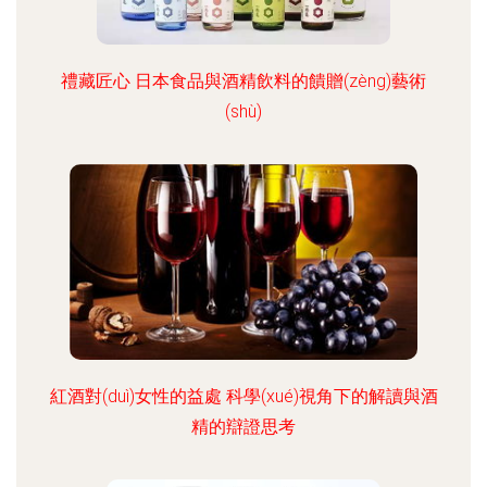
禮藏匠心 日本食品與酒精飲料的饋贈(zèng)藝術
(shù)
紅酒對(duì)女性的益處 科學(xué)視角下的解讀與酒
精的辯證思考