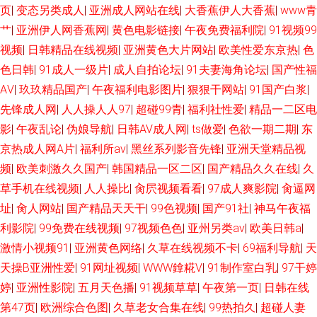
页
|
变态另类成人
|
亚洲成人网站在线
|
大香蕉伊人大香蕉
|
www青
地址在线 在线ar黄 日本午夜剧场 免费黄色视频链接 91青娱乐吧 女同自慰福
艹
|
亚洲伊人网香蕉网
|
黄色电影链接
|
午夜免费福利院
|
91视频99
视频
|
日韩精品在线视频
|
亚洲黄色大片网站
|
欧美性爱东京热
|
色
利 婷婷色黑料91 狼友成人在线 日韩无码导航 日韩色色影院 午夜福利日本
色日韩
|
91成人一级片
|
成人自拍论坛
|
91夫妻海角论坛
|
国产性福
AⅤ
|
玖玖精品国产
|
午夜福利电影图片
|
狠狠干网站
|
91国产白浆
|
久草福利在线新 日韩二级黄色 99热网站 91操com 日韩69 婷婷精品国产一区
先锋成人网
|
人人操人人97
|
超碰99青
|
福利社性爱
|
精品一二区电
影音先锋白嫩丰腴 91处蜜 另类图亚洲 肏屄天天肏屄 福利网导航 日韩啊v网
影
|
午夜乱论
|
伪娘导航
|
日韩AV成人网
|
ts做爱
|
色欲一期二期
|
东
京热成人网A片
|
福利所av
|
黑丝系列影音先锋
|
亚洲天堂精品视
址 韩曰美野外群P 91在线老司机 欧美一级色色 人人肏在线视频 欧美专区精
频
|
欧美刺激久久国产
|
韩国精品一区二区
|
国产精品久久在线
|
久
草手机在线视频
|
人人操比
|
肏屄视频看看
|
97成人爽影院
|
肏逼网
品色 抖阴在线免费观看 国产福利不卡 欧美色影院 国产91探花 久久快播网
址
|
肏人网站
|
国产精品天天干
|
99色视频
|
国产91社
|
神马午夜福
利影院
|
99免费在线视频
|
97视频色色
|
亚州另类av
|
欧美日韩a
|
精品人妻少妇 欧美肏屄色片 日日操B 欧美亚性激情 性爱WWW 91黄瓜视频
激情小视频91
|
亚洲黄色网络
|
久草在线视频不卡
|
69福利导航
|
天
AV东方无码 综合久久精品在线 91资源超碰总站 午夜男人精品福利 超碰草碰
天操B亚洲性爱
|
91网址视频
|
WWW鎿糀V
|
91制作室白乳
|
97干婷
婷
|
亚洲性影院
|
五月天色播
|
91视频草草
|
午夜第一页
|
日韩在线
91深候 男女上床视频 3级片普通话免费 制服诱惑传媒探花 日韩高清色图 抖
第47页
|
欧洲综合色图
|
久草老女合集在线
|
99热拍久
|
超碰人妻