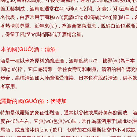
國(guó)白酒以高粱、小麥等為原料，通過(guò)固態(tài)發(fā)
餾工藝制成，酒精度通常在40%到60%之間。茅臺(tái)和五糧液
名代表，白酒常用于商務(wù)宴請(qǐng)和傳統(tǒng)節(jié)日，
著熱情與尊重。近年來(lái)，為迎合健康潮流，脫醇白酒也逐漸
，保留了風(fēng)味卻降低了酒精含量。
日本的國(GUÓ)酒：清酒
酒是一種以米為原料的釀造酒，酒精度約15%，被譽(yù)為日本
‘國(guó)粹’。它口感清雅，常佐食壽司和刺身。清酒的制作講究
米步合，高檔清酒如大吟釀備受推崇。日本也有脫醇清酒，供不
酒者享用。
俄羅斯的國(GUÓ)酒：伏特加
伏特加是俄羅斯的象征性烈酒，通常以谷物或馬鈴薯蒸餾而成，
度在40%左右。它無(wú)色無(wú)味，常作為基酒用于調(diào)
尾酒，或直接冰鎮(zhèn)飲用。伏特加在俄羅斯社交中不可或缺