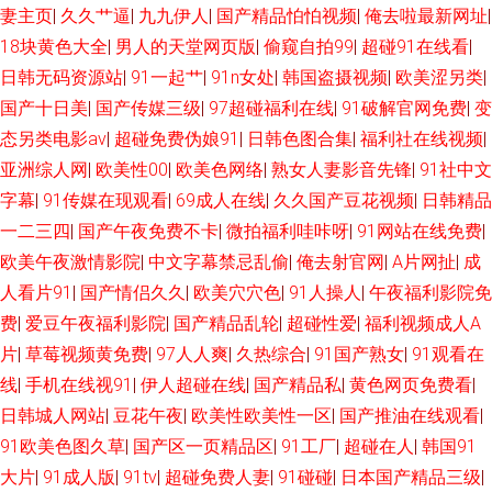
妻主页
|
久久艹逼
|
九九伊人
|
国产精品怕怕视频
|
俺去啦最新网址
|
18块黄色大全
|
男人的天堂网页版
|
偷窥自拍99
|
超碰91在线看
|
日韩无码资源站
|
91一起艹
|
91n女处
|
韩国盗摄视频
|
欧美涩另类
|
国产十日美
|
国产传媒三级
|
97超碰福利在线
|
91破解官网免费
|
变
态另类电影av
|
超碰免费伪娘91
|
日韩色图合集
|
福利社在线视频
|
亚洲综人网
|
欧美性00
|
欧美色网络
|
熟女人妻影音先锋
|
91社中文
字幕
|
91传媒在现观看
|
69成人在线
|
久久国产豆花视频
|
日韩精品
一二三四
|
国产午夜免费不卡
|
微拍福利哇咔呀
|
91网站在线免费
|
欧美午夜激情影院
|
中文字幕禁忌乱偷
|
俺去射官网
|
A片网扯
|
成
人看片91
|
国产情侣久久
|
欧美穴穴色
|
91人操人
|
午夜福利影院免
费
|
爱豆午夜福利影院
|
国产精品乱轮
|
超碰性爱
|
福利视频成人A
片
|
草莓视频黄免费
|
97人人爽
|
久热综合
|
91国产熟女
|
91观看在
线
|
手机在线视91
|
伊人超碰在线
|
国产精品私
|
黄色网页免费看
|
日韩城人网站
|
豆花午夜
|
欧美性欧美性一区
|
国产推油在线观看
|
91欧美色图久草
|
国产区一页精品区
|
91工厂
|
超碰在人
|
韩国91
大片
|
91成人版
|
91tv
|
超碰免费人妻
|
91碰碰
|
日本国产精品三级
|