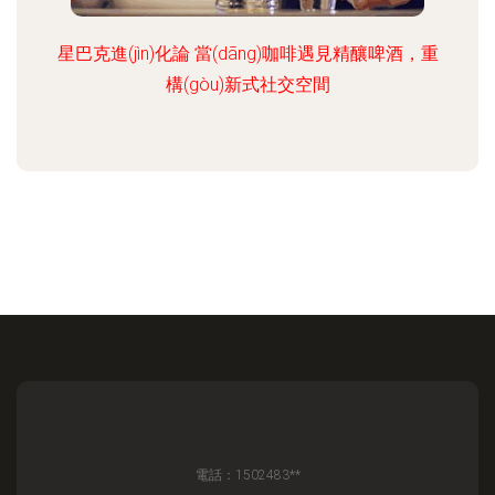
星巴克進(jìn)化論 當(dāng)咖啡遇見精釀啤酒，重
構(gòu)新式社交空間
電話：1502483**