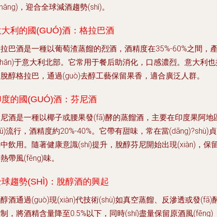
zhǎng)，迎合全球減酒趨勢(shì)。
意大利的國(GUÓ)酒：格拉巴酒
拉巴酒是一種以葡萄渣蒸餾的烈酒，酒精度在35%-60%之間，
chǎn)于意大利北部。它常用于餐后助消化，口感濃烈。意大利也
脫醇格拉巴，通過(guò)去醇工藝保留果香，適合廣泛人群。
印度的國(GUÓ)酒：芬尼酒
尼酒是一種以椰子或腰果發(fā)酵的蒸餾酒，主要在印度果阿地
qū)流行，酒精度約20%-40%。它帶有甜味，常在當(dāng)?shù)貞
中飲用。隨著健康意識(shí)提升，脫醇芬尼開始出現(xiàn)，保
熱帶風(fēng)味。
球趨勢(SHÌ)：脫醇酒的興起
醇酒通過(guò)現(xiàn)代技術(shù)如真空蒸餾、反滲透或發(fā)
制，將酒精含量降至0.5%以下，同時(shí)盡量保留原酒風(fēng)