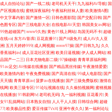
成人自拍论坛
|
国产一线二线
|
老司机天天干
|
九九福利AV导航
|
国
产区视频在线
|
蜜桃深夜福利
|
午夜福利丝袜人妻
|
欧美激情A图
|
中文字幕内射
|
国产激情一区
|
日韩色图影院
|
国产交配日韩
|
国产
色图专区
|
国产三线电影大全
|
在线电影AV天堂
|
韩国美女av网址
|
99热超碰国产
|
www9久热
|
黄色91线上网站
|
岛国无码不卡
|
超碰
在线va
|
东方AV影库
|
豆花直播91
|
国产A级免片
|
成人AV久人亚
洲
|
五月天婷婷999
|
成人网视频
|
www97操
|
国产日韩九九
|
久久
香蕉福利av
|
成人豆花社区亚洲
|
欧美日逼视频
|
伊人成人网站
|
精
品国产一二三
|
日本尤物电影二级
|
97操碰碰
|
青青草原福利网
|
91av足交
|
AV传媒在线播放
|
国产精品黑丝传媒
|
午夜激情爱爱
|
欧美激情内射
|
午夜免费视频
|
国产高清在线
|
99成人电影院
|
国产
天天骚
|
青青草原av
|
菠萝av在线播放
|
国产三级免费版权
|
激情在
线网
|
欧美三级专区
|
91论坛视频在线
|
久久偷拍视频网
|
蜜桃视频
在线播放
|
91韩剧网tv
|
老司机无码
|
九一福利视频
|
豆花看片
|
美
女91乱搞网站
|
日本熟女自拍
|
人人干人人摸
|
日韩综合网
|
超碰
77
|
欧美极品性爱
|
爱豆传媒TVxX
|
亚洲午夜久久
|
第一福利论坛