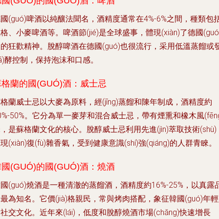
國(GUÓ)的國(GUÓ)酒：啤酒
國(guó)啤酒以純釀法聞名，酒精度通常在4%-6%之間，種類包
格、小麥啤酒等。啤酒節(jié)是全球盛事，體現(xiàn)了德國(guó
的狂歡精神。脫醇啤酒在德國(guó)也很流行，采用低溫蒸餾或
fā)酵控制，保持泡沫和口感。
蘇格蘭的國(GUÓ)酒：威士忌
格蘭威士忌以大麥為原料，經(jīng)蒸餾和陳年制成，酒精度約
0%-50%。它分為單一麥芽和混合威士忌，帶有煙熏和橡木風(fēng
，是蘇格蘭文化的核心。脫醇威士忌利用先進(jìn)萃取技術(shù)
現(xiàn)復(fù)雜香氣，受到健康意識(shí)強(qiáng)的人群青睞。
國(GUÓ)的國(GUÓ)酒：燒酒
國(guó)燒酒是一種清澈的蒸餾酒，酒精度約16%-25%，以真露
最為知名。它價(jià)格親民，常與烤肉搭配，象征韓國(guó)年
社交文化。近年來(lái)，低度和脫醇燒酒市場(chǎng)快速增長