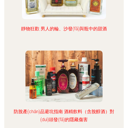
靜物狂歡 男人的輪、沙發(fā)與瓶中的甜酒
防脫產(chǎn)品避坑指南 酒精飲料（含脫醇酒）對
(duì)頭發(fā)的隱藏傷害