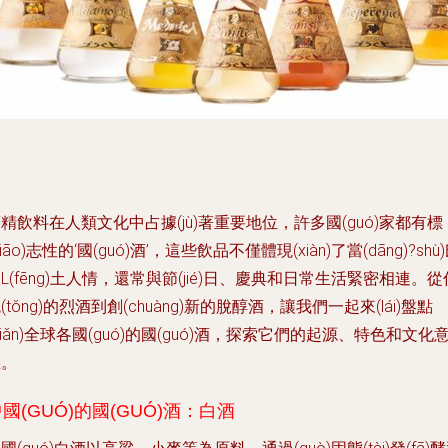
精飲料在人類文化中占據(jù)著重要地位，許多國(guó)家都有標
biāo)志性的‘國(guó)酒’，這些飲品不僅體現(xiàn)了當(dāng)?shù
L(fēng)土人情，還常與節(jié)日、慶典和日常生活緊密相連。從
(tǒng)的烈酒到創(chuàng)新的脫醇酒，讓我們一起來(lái)盤點
diǎn)全球各國(guó)的國(guó)酒，探索它們的起源、特色和文化
義。
國(GUÓ)的國(GUÓ)酒：白酒