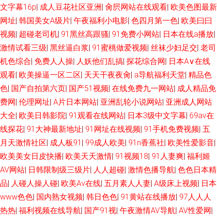
文字幕16p
|
成人豆花社区亚洲
|
肏屄网站在线观看
|
欧美色图最新
网址
|
韩国美女A级片
|
午夜福利小电影
|
色四月第一色
|
欧美曰曰
视频
|
超碰老司机
|
91黑丝高跟骚
|
91免费小网站
|
日本在线a播放
|
激情试看三级
|
黑丝逼白浆
|
91蜜桃做爱视频
|
丝袜少妇足交
|
老司
机色综合
|
免费人人操
|
人妖他们乱搞
|
探花综合网
|
日本A∨在线
观看
|
欧美操逼一区二区
|
天天干夜夜肏
|
a导航福利天堂
|
精品色
色
|
国产自拍第六页
|
国产51视频
|
在线免费九一网站
|
成人精品免
费网
|
伦理网址
|
A片日本网站
|
亚洲乱轮小说网站
|
亚洲成人网站
大全
|
欧美日韩影院
|
91观看在线网站
|
日本3级中文字幕
|
69av在
线探花
|
91大神最新地址
|
91网址在线视频
|
91手机免费视频
|
五
月天激情社区
|
成人板91
|
99成人欧美
|
91n香蕉社
|
欧美性爱影音
|
欧美美女日皮快播
|
欧美天天激情
|
91视频18
|
91人妻爽
|
福利姬
AV网站
|
日韩限制级三级片
|
人人超碰
|
激情色播导航
|
色色日本精
品
|
人碰人操人碰
|
欧美Aⅴ在线
|
五月素人人妻
|
A级床上视频
|
日本
www色色
|
国内熟女视频
|
韩日色色
|
91黄站在线播放
|
97人人人
热热
|
福利视频在线导航
|
国产91视
|
午夜激情AV导航
|
AV性爱网
|