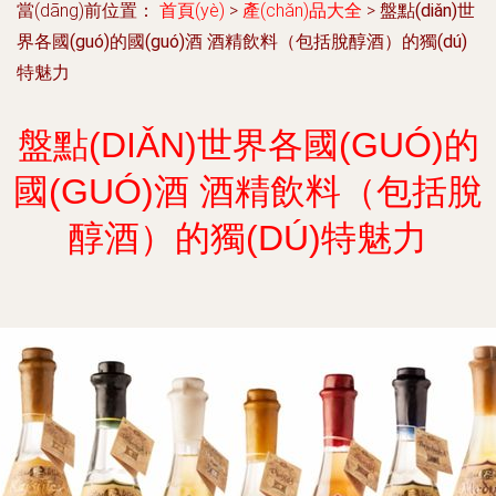
當(dāng)前位置：
首頁(yè)
>
產(chǎn)品大全
>
盤點(diǎn)世
界各國(guó)的國(guó)酒 酒精飲料（包括脫醇酒）的獨(dú)
特魅力
盤點(DIǍN)世界各國(GUÓ)的
國(GUÓ)酒 酒精飲料（包括脫
醇酒）的獨(DÚ)特魅力