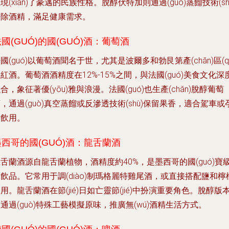
現(xiàn)了豪邁的民族性格。脫醇伏特加則通過(guò)蒸餾技術(sh
去除酒精，滿足健康需求。
國(GUÓ)的國(GUÓ)酒：葡萄酒
國(guó)以葡萄酒聞名于世，尤其是波爾多和勃艮第產(chǎn)區(q
紅酒。葡萄酒酒精度在12%-15%之間，與法國(guó)美食文化深
合，象征著優(yōu)雅與浪漫。法國(guó)也生產(chǎn)脫醇葡萄
，通過(guò)真空蒸餾或反滲透技術(shù)保留果香，適合駕車或
婦飲用。
墨西哥的國(GUÓ)酒：龍舌蘭酒
舌蘭酒源自龍舌蘭植物，酒精度約40%，是墨西哥的國(guó)寶
jí)飲品。它常用于調(diào)制瑪格麗特雞尾酒，或直接搭配鹽和檸
用。龍舌蘭酒在節(jié)日如亡靈節(jié)中扮演重要角色。脫醇版
通過(guò)特殊工藝模擬原味，推廣無(wú)酒精生活方式。