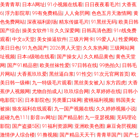
美青青草
|
日本A网址
|
91小视频在线看
|
日日夜夜看毛片
|
大香蕉
大香蕉精品 久久毛片 日韩福利社区 亚洲操逼在线 伊人艹久 伪娘seav 91原创
6
|
浮力影院草
|
99有免费精品
|
人人肏屄网
|
色色五月天激情网
|
黄
色免费网站
|
深夜福利剧场
|
精东传媒毛片
|
91黑丝无码
|
欧美日韩
大神 福利视频导航大全 五月婷婷操逼 日韩激情在线 操操超碰 日韩av123 91
国产综合
|
操美女软件18
|
久久深爱网
|
日韩高清色图
|
91n线免费
第一福利 超碰97欧美 日韩1区二区 天堂网AV手机版 超碰在线蜜桃 美女g鸡
观看
|
中文a天堂
|
美女操逼软件
|
三级片网卡
|
99爱人人
|
性爱网欧
美日日色
|
91九色国产
|
2026男人天堂
|
久久东热网
|
三级网站网
网站 91网站直接看 草草操肏 九一网站白虎 97在线视频总站 51AV国产 欧美
址视频
|
日本a级啪在线看
|
国产操女人
|
久久精品黄色
|
黄色天堂
网
|
国产91精品密
|
欧美丝袜性爱
|
97日韩在线
|
99热拍久
|
日韩毛
性爱A级 91热播社区 韩国不卡AC视频 九九热只有精品 蜜臀91色 美女被强
片网站
|
大香蕉玖玖爱
|
黑丝逼白浆
|
91性交
|
91次元官网首页
|
欧
美日韩一级棒
|
九一特级毛片观看
|
黑丝美女被入
|
东方四虎
|
大香
九九这里是精品 午夜香蕉影院 男女打炮91 91网页版免费看 豆花精品福利
蕉伊人视频网
|
尤物自拍成人
|
玖玖综合网
|
久草婷婷在线
|
日韩小
电影院1区
|
日本影院色
|
另类重口味网
|
蜜桃福利视频
|
韩国美女
91视频人口 欧美啪在线 91午夜电影院 蜜芽精品777 日韩小电影院1区 免费
被操
|
狼友福利在线观看
|
九一国产视频在线
|
久久婷婷视频小说
|
色色网站 美女被男人侵犯 老司机无码 俺去啦综合网址 伊人狼人综合 日韩肏
超碰九色111
|
影音av网址
|
国产精品射
|
九一亚瑟视频
|
无码理论
影院
|
国产盗摄5区
|
91福利资源网
|
亚洲欧美色图
|
麻豆肏屄视频
|
逼网 91熟女视频网站 老湿影院香蕉 日韩a卡一 九九热精品6 人妖另类 超碰
激情伊人综合楼
|
91撸视频
|
国产精品天天干
|
青青草国产
|
国产七