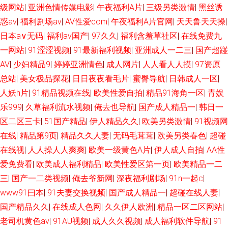
级网站
|
亚洲色情传媒电影
|
午夜福利A片
|
三级另类激情
|
黑丝诱
惑av
|
福利剧场av
|
AV性爱com
|
午夜福利A片官网
|
天天鲁天天操
|
日本a∨无码
|
福利av国产
|
97久久
|
福利含羞草社区
|
在线免费九
一网站
|
91涩涩视频
|
91最新福利视频
|
亚洲成人一二三
|
国产超踫
AV
|
少妇精品9
|
婷婷亚洲情色
|
成人网片
|
人人看人人摸
|
97资原
总站
|
美女极品探花
|
日日夜夜看毛片
|
蜜臀导航
|
日韩成人一区
|
人妖h片
|
91精品视频在线
|
欧美性爱自拍
|
精品91海角一区
|
青娱
乐999
|
久草福利流水视频
|
俺去也导航
|
国产成人精品一
|
韩日一
区二区三卡
|
51国产精品
|
伊人精品久久
|
欧美另类激情
|
91视频网
在线
|
精品第9页
|
精品久久人妻
|
无码毛茸茸
|
欧美另类春色
|
超碰
在线视
|
人人操人人爽爽
|
欧美一级黄色A片
|
伊人成人自拍
|
AA性
爱免费看
|
欧美成人福利精品
|
欧美性爱区第一页
|
欧美精品一二
三
|
国产一二类视频
|
俺去爷新网
|
深夜福利剧场
|
91n一起c
|
www91曰本
|
91夫妻交换视频
|
国产成人精品一
|
超碰在线人妻
|
国产精品久久
|
在线成人色网
|
久久伊人欧洲
|
精品一区二区网站
|
老司机黄色av
|
91AU视频
|
成人久久视频
|
成人福利软件导航
|
91