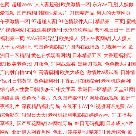
色网
|
超碰www
|
人人妻超碰
|
欧美激情一区
|
东方av四虎
|
人妖做
卡一区 日本高清视频va 久久绯色 91成人视频18 香蕉在线观看视频 韩日一本
爱视频
|
国产精精
|
韩国性爱大片
|
91国精产品
|
男人的天堂网页
|
午夜激情一区
|
97超碰人妻
|
91色情软件入口
|
精品第十三页
|
蜜桃
道 豆花视频91在线 五月天丁香社区 国产91在线视频 超碰自拍人妻 日本女人
91视频网站
|
在线观看视频污
|
玖玖玖玖精品
|
老司机日日干
|
国产
日叉网站 美女内射白浆草p 成人永久免费观看 91黄色仓库 人人操在线观看
福利第一页
|
AVAV福利导航
|
欧美操人
|
男人午夜网站
|
人人摸人
人干
|
av福利吧
|
韩国色情影院
|
91国内在线播放
|
99视频一区
|
欧
福利导航第一 91黄色91刺激 日本人妻字幕 91大片在线观看 欧美视频在线观
洲日一区精品
|
黄色在线观看网站
|
日本精品五区
|
大香蕉福利导
航
|
欧美老色比
|
91夜色
|
91网战观看
|
黑丝91视频
|
色色撸大妈
|
国
看 91n福利姬视频 人人摸人人操91 草莓视频黄免费 狼友内射日韩无码 少妇
产内射自拍cm
|
91高清福利
|
欧美大成色
|
激情片a级试看
|
日韩情
侣av
|
日韩黄视
|
黄色福利社
|
丁香五月在线综合
|
老司机综合网
|
超碰在线播放 97在线观看视频 麻豆91 黑料嫩草人人精品 美国三级毛片
综合成人性爱日韩
|
熟妇91中文字幕
|
欧洲日一区精品
|
天堂91网
|
操碰高清
|
黄色仓库看片
|
久久国产媒体
|
91网址在线视频
|
欧洲午
www人人干97 偷拍97网 操逼福利社 97人人超碰在线 狼友社区 91jiuyi 激情
夜福利片
|
深夜精品福利导航
|
在线不卡AⅤ
|
91视频国语免费
|
AV
在线网 日韩精品一二三区 国产全部视频91 草莓视频宝儿 91超碰图片 日本熟
综合影院
|
狠狠日天天
|
老司机福利电影院
|
婷婷www
|
91主播共
享福利
|
国产豆花网站
|
av网址导航
|
韩日无码视频
|
日本成人A片
女色 午夜福利院在线 波多野吉依 91夫妻小视频 国产VA在线 97色色网 伊人
网站
|
亚洲伊人网香蕉网
|
色五月婷婷基地
|
精东91
|
肏屄综合
|
欧