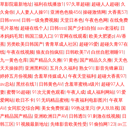
草影院最新地址
|
福利在线播放1
|
97久草超碰
|
超碰人人超碰
|
久
久肏你
|
人人妻人人操91
|
亚洲色色狼456
|
操碰激情网
|
大香蕉57
|
日韩www
|
日韩一级免费视频
|
天堂日本色
|
午夜色色网
|
在线免费
毛片基地
|
超碰在线个人
|
日韩sss
|
国产少妇自拍
|
aav老湿机
|
日
本妈妈毛茸
|
韩国三级入口
|
91官网在线观看
|
欧美大肥婆p
|
AV香
蕉
|
另类欧美日韩国产
|
青青草成人社区
|
超碰99爱
|
超碰久青97在
线
|
午夜在线视频
|
狼友自拍疯狂
|
日韩欧美TV
|
白丝自慰潮睡91
|
九一黄色仓库
|
国产精品久久撸
|
91黄色
|
国产精品久久撸
|
天天色
天天操操屄
|
亚洲黑料区
|
五月久久福利
|
熟女91
|
影音先锋麻豆
|
婷婷五月份视频
|
含羞草传媒成人
|
午夜天堂福利
|
超碰大香蕉97
|
av总站
|
黑丝在线1
|
日韩黄色AV
|
含羞草蜜桃a级片
|
超碰97人人
妻
|
蜜臀96超碰
|
91次元黄色观看
|
午夜人成
|
成人福利网站
|
91爱
爱网站
|
欧日不卡
|
91无码精品蜜桃
|
午夜福利电影图片
|
午夜草
AV
|
女同肛交综合网
|
美女免费抠逼
|
99热这里只
|
伊人玖玖视
|
国
产精品国产精品
|
亚洲欧洲日产AV
|
日韩透B
|
91刺激在线视频
|
日
韩三区
|
91视频最新地址
|
先锋影音欧美性受
|
91偷拍网123
|
av三