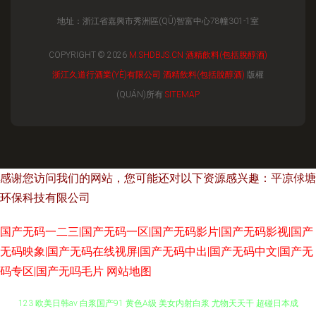
地址：浙江省嘉興市秀洲區(QŪ)智富中心78幢301-1室
COPYRIGHT © 2026
M.SHDBJS.CN
酒精飲料(包括脫醇酒)
浙江久道行酒業(YÈ)有限公司
酒精飲料(包括脫醇酒)
版權
(QUÁN)所有
SITEMAP
感谢您访问我们的网站，您可能还对以下资源感兴趣：平凉俅塘
环保科技有限公司
国产无码一二三|国产无码一区|国产无码影片|国产无码影视|国产
无码映象|国产无码在线视屏|国产无码中出|国产无码中文|国产无
码专区|国产无吗毛片
网站地图