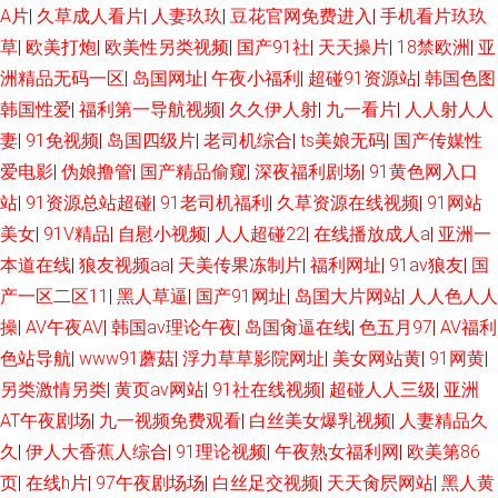
A片
|
久草成人看片
|
人妻玖玖
|
豆花官网免费进入
|
手机看片玖玖
网页 国产欧美一区在线 国产鬼片a片 国产馆外遇 九九福利视频导航
草
|
欧美打炮
|
欧美性另类视频
|
国产91社
|
天天操片
|
18禁欧洲
|
亚
洲精品无码一区
|
岛国网址
|
午夜小福利
|
超碰91资源站
|
韩国色图
wwwwww尤物 日韩αⅴ 欧美激情亚洲 av资源网站 97色偷偷超踫 青青草精品
韩国性爱
|
福利第一导航视频
|
久久伊人射
|
九一看片
|
人人射人人
视频 久久草热婷首页 日韩理论三级 三级无码网站 国产91做爱 男人天堂导航
妻
|
91免视频
|
岛国四级片
|
老司机综合
|
ts美娘无码
|
国产传媒性
爱电影
|
伪娘撸管
|
国产精品偷窥
|
深夜福利剧场
|
91黄色网入口
超碰人人摸干 色站导航 天堂AV11 网站国产入口免费 韩日欧亚a级 www欧洲
站
|
91资源总站超碰
|
91老司机福利
|
久草资源在线视频
|
91网站
美女
|
91V精品
|
自慰小视频
|
人人超碰22
|
在线播放成人a
|
亚洲一
影院 伊人久久国产视频 五月花激情站 欧美福利网站 激情文学亚洲 亚洲瑟瑟
本道在线
|
狼友视频aa
|
天美传果冻制片
|
福利网址
|
91av狼友
|
国
产一区二区11
|
黑人草逼
|
国产91网址
|
岛国大片网站
|
人人色人人
瑟 后入黑丝高跟美女 久热久热 av黄网导航 自偷自拍做爱 海角福利导航 在线
操
|
AV午夜AV
|
韩国av理论午夜
|
岛国肏逼在线
|
色五月97
|
AV福利
免费看91 另类综合另类 av网址导航入口 91婷色 久草香蕉 91干逼电影 超碰
色站导航
|
www91蘑菇
|
浮力草草影院网址
|
美女网站黄
|
91网黄
|
另类激情另类
|
黄页av网站
|
91社在线视频
|
超碰人人三级
|
亚洲
国产肏屄 岛国av免费 影音先锋伪娘 蜜桃无线传媒 激情伊人都市激情 日韩操
AT午夜剧场
|
九一视频免费观看
|
白丝美女爆乳视频
|
人妻精品久
久
|
伊人大香蕉人综合
|
91理论视频
|
午夜熟女福利网
|
欧美第86
屄无码影片 美女91小网站 少妇精彩一区二区 欧美色一区 97久草超碰 国产一
页
|
在线h片
|
97午夜剧场场
|
白丝足交视频
|
天天肏屄网站
|
黑人黄