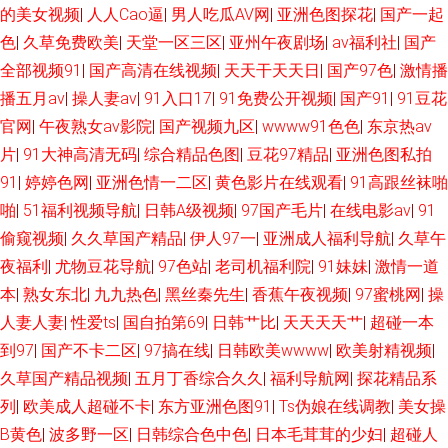
的美女视频
|
人人Cao逼
|
男人吃瓜AV网
|
亚洲色图探花
|
国产一起
色
|
久草免费欧美
|
天堂一区三区
|
亚州午夜剧场
|
av福利社
|
国产
全部视频91
|
国产高清在线视频
|
天天干天天日
|
国产97色
|
激情播
播五月av
|
操人妻av
|
91入口17
|
91免费公开视频
|
国产91
|
91豆花
官网
|
午夜熟女av影院
|
国产视频九区
|
wwww91色色
|
东京热av
片
|
91大神高清无码
|
综合精品色图
|
豆花97精品
|
亚洲色图私拍
91
|
婷婷色网
|
亚洲色情一二区
|
黄色影片在线观看
|
91高跟丝袜啪
啪
|
51福利视频导航
|
日韩A级视频
|
97国产毛片
|
在线电影av
|
91
偷窥视频
|
久久草国产精品
|
伊人97一
|
亚洲成人福利导航
|
久草午
夜福利
|
尤物豆花导航
|
97色站
|
老司机福利院
|
91妹妹
|
激情一道
本
|
熟女东北
|
九九热色
|
黑丝秦先生
|
香蕉午夜视频
|
97蜜桃网
|
操
人妻人妻
|
性爱ts
|
国自拍第69
|
日韩艹比
|
天天天天艹
|
超碰一本
到97
|
国产不卡二区
|
97搞在线
|
日韩欧美wwww
|
欧美射精视频
|
久草国产精品视频
|
五月丁香综合久久
|
福利导航网
|
探花精品系
列
|
欧美成人超碰不卡
|
东方亚洲色图91
|
Ts伪娘在线调教
|
美女操
B黄色
|
波多野一区
|
日韩综合色中色
|
日本毛茸茸的少妇
|
超碰人