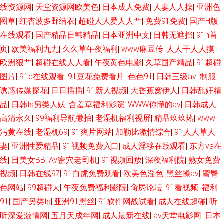
线资源网
|
天堂资源网欧美色
|
日本成人免费
|
人妻人人操
|
亚洲色
产福利草草 九一精品123区 超碰地址在线 91精品网 黄色中文字幕 成人看片
图草
|
红杏波多野结衣
|
超碰人人爱人人艹
|
免费91免费
|
国产H版
91 日韩美女大片 www91n在线 精品国产区久久 天天撸天天操 大香蕉原网址
在线观看
|
国产精品日韩精品
|
日本亚洲中文
|
日韩无遮挡
|
91n首
页
|
欧美福利九九
|
久久草午夜福利
|
www麻豆传
|
人人干人人摸
|
另类黑人av 手机亚洲色在线 俺去啦影音先锋 性爱激情网 在线搞鸡巴国产 AV
欧洲狠艹
|
超碰在线人人看
|
午夜黄色电影
|
久草国产精品
|
91超碰
图片
|
91c在线观看
|
91豆花免费看片
|
色色91
|
日韩三级av
|
制服
影音资源站 含羞草蜜桃a级片 五月天激情社区 丁香五月影院 日本色站 精品
诱惑传媒探花
|
日日插插
|
91新人视频
|
大香蕉窝伊人
|
日韩乱奸精
品
|
日韩ts另类人妖
|
含羞草福利影院
|
WWW你懂的av
|
日韩成人
国产乱码 在线天堂资源亚洲 国产不卡电影 三级片操逼 国产视频91啦 欧美性
高清永久
|
99福利导航微拍
|
老湿机福利视屏
|
精品玖玖热
|
www
污黄在线
|
老湿机69
|
91爽片网站
|
加勒比激情综合
|
91人人草人
爱亚洲色图 青草成人网站 超碰人人肏 肏屄五区 大香蕉A91 91视频综合区 国
妻
|
亚洲性爱精品
|
91视频免费入口
|
成人淫移在线观看
|
东方va在
产久久 色色av 91黄色链接 欧美日韩群交 麻豆狼人伊人 91破解网官网 亚洲
线
|
日美女BB
|
AV密穴老司机
|
91视频回放
|
深夜福利院
|
熟女免费
视频
|
日韩在线97
|
91白虎免费观看
|
欧美色淫色
|
黑丝操av
|
蜜臀
av资源网站 91人妻白丝 www桃色com 91免费网站观看 男人的AV3级 成人色
色网站
|
99超碰人
|
午夜免费福利影院
|
肏屄论坛
|
91看视频
|
福利
91
|
国产另类ts
|
亚洲91黑丝
|
91软件网战试看
|
成人在线超碰
|
听
影WWWW 日韩一级片VV www情色五月天 日本不卡123 www妞干网 三级片
听深爱激情网
|
五月天成年网
|
成人最新在线
|
av天堂电影网
|
日本