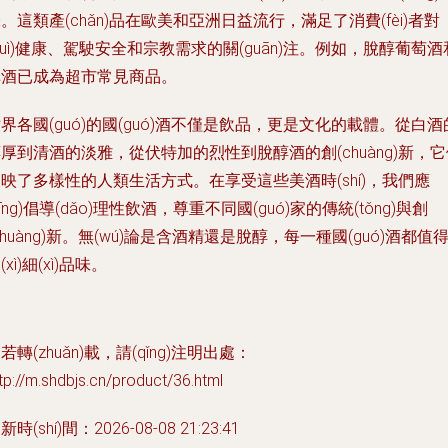
。這類產(chǎn)品在歐美和亞洲日益流行，滿足了消費(fèi)者對
duì)健康、駕駛安全和宗教需求的關(guān)注。例如，脫醇葡萄酒
啤酒已成為超市常見商品。
界各國(guó)的國(guó)酒不僅是飲品，更是文化的載體。從白酒
厚到清酒的淡雅，從伏特加的烈性到脫醇酒的創(chuàng)新，它
映了多樣性的人類生活方式。在享受這些美酒時(shí)，我們應
yīng)倡導(dǎo)理性飲酒，尊重不同國(guó)家的傳統(tǒng)與創
chuàng)新。無(wú)論是含酒精還是脫醇，每一種國(guó)酒都值
(xì)細(xì)品味。
若轉(zhuǎn)載，請(qǐng)注明出處：
tp://m.shdbjs.cn/product/36.html
新時(shí)間：2026-08-08 21:23:41