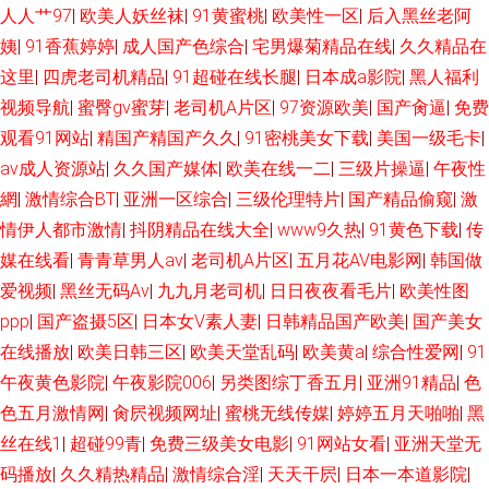
人人艹97
|
欧美人妖丝袜
|
91黄蜜桃
|
欧美性一区
|
后入黑丝老阿
姨
|
91香蕉婷婷
|
成人国产色综合
|
宅男爆菊精品在线
|
久久精品在
这里
|
四虎老司机精品
|
91超碰在线长腿
|
日本成a影院
|
黑人福利
视频导航
|
蜜臀gv蜜芽
|
老司机A片区
|
97资源欧美
|
国产肏逼
|
免费
观看91网站
|
精国产精国产久久
|
91密桃美女下载
|
美国一级毛卡
|
av成人资源站
|
久久国产媒体
|
欧美在线一二
|
三级片操逼
|
午夜性
網
|
激情综合BT
|
亚洲一区综合
|
三级伦理特片
|
国产精品偷窥
|
激
情伊人都市激情
|
抖阴精品在线大全
|
www9久热
|
91黄色下载
|
传
媒在线看
|
青青草男人av
|
老司机A片区
|
五月花AV电影网
|
韩国做
爱视频
|
黑丝无码Av
|
九九月老司机
|
日日夜夜看毛片
|
欧美性图
ppp
|
国产盗摄5区
|
日本女V素人妻
|
日韩精品国产欧美
|
国产美女
在线播放
|
欧美日韩三区
|
欧美天堂乱码
|
欧美黄a
|
综合性爱网
|
91
午夜黄色影院
|
午夜影院006
|
另类图综丁香五月
|
亚洲91精品
|
色
色五月激情网
|
肏屄视频网址
|
蜜桃无线传媒
|
婷婷五月天啪啪
|
黑
丝在线1
|
超碰99青
|
免费三级美女电影
|
91网站女看
|
亚洲天堂无
码播放
|
久久精热精品
|
激情综合淫
|
天天干屄
|
日本一本道影院
|