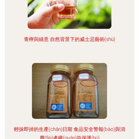
青檸與綠意 自然背景下的威士忌藝術(shù)
輕抹即掉的生產(chǎn)日期 食品安全警報(bào)與消
費(fèi)者權(quán)益保護(hù)